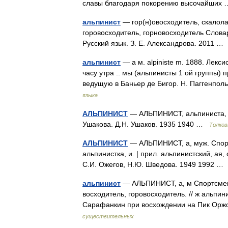
славы благодаря покорению высочайши
альпинист
— гор(н)овосходитель, скалола
горовосходитель, горновосходитель Словар
Русский язык. З. Е. Александрова. 2011 
альпинист
— а м. alpiniste m. 1888. Лек
часу утра .. мы (альпинисты 1 ой группы) 
ведущую в Баньер де Бигор. Н. Паггенпол
языка
АЛЬПИНИСТ
— АЛЬПИНИСТ, альпиниста, м
Ушакова. Д.Н. Ушаков. 1935 1940 …
Толков
АЛЬПИНИСТ
— АЛЬПИНИСТ, а, муж. Спорт
альпинистка, и. | прил. альпинистский, ая
С.И. Ожегов, Н.Ю. Шведова. 1949 1992 
альпинист
— АЛЬПИНИСТ, а, м Спортсмен
восходитель, горовосходитель. // ж альпини
Сарафанкин при восхождении на Пик Оржо
существительных