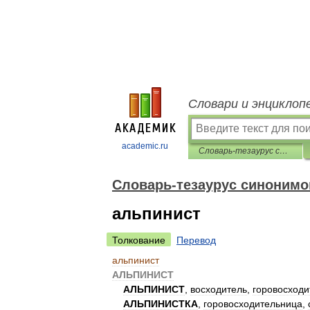
Словари и энциклоп
academic.ru
Словарь-тезаурус синонимов русской речи
Словарь-тезаурус синонимо
альпинист
Толкование
Перевод
альпинист
АЛЬПИНИСТ
АЛЬПИНИСТ
,
восходитель
,
горовосходи
АЛЬПИНИСТКА
,
горовосходительница
,