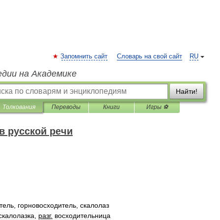
Запомнить сайт
Словарь на свой сайт
RU
едии на Академике
Найти!
Толкования
Переводы
Книги
Игры ⚽
в русской речи
тель
,
горновосходитель
,
скалолаз
скалолазка
,
разг
.
восходительница