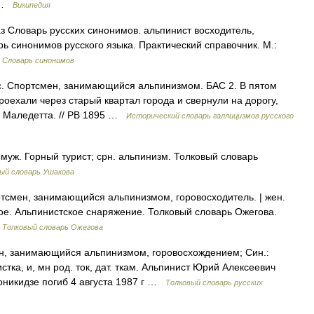
х …
Википедия
з Словарь русских синонимов. альпинист восходитель,
ь синонимов русского языка. Практический справочник. М.:
…
Словарь синонимов
сис. Спортсмен, занимающийся альпинизмом. БАС 2. В пятом
проехали через старый квартал города и свернули на дорогу,
ь Маледетта. // РВ 1895 …
Исторический словарь галлицизмов русского
уж. Горный турист; срн. альпинизм. Толковый словарь
ый словарь Ушакова
смен, занимающийся альпинизмом, горовосходитель. | жен.
, ое. Альпинистское снаряжение. Толковый словарь Ожегова.
…
Толковый словарь Ожегова
, занимающийся альпинизмом, горовосхождением; Син.:
стка, и, мн род. ток, дат. ткам. Альпинист Юрий Алексеевич
никидзе погиб 4 августа 1987 г …
Толковый словарь русских